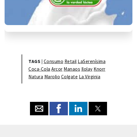
TAGS |
Consumo
Retail
LaSerenísima
Coca-Cola
Arcor
Manaos
Ilolay
Knorr
Natura
Marolio
Colgate
La Virginia