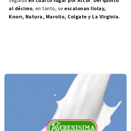
seguida
en cuarto lugar por Arcor
.
Del quinto
al décimo
, en tanto, se
escalonan Ilolay,
Knorr, Natura, Marolio, Colgate y La Virginia.